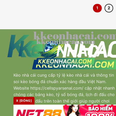
1
2
Kèo nhà cái
cung cấp tỷ lệ kèo nhà cái và thông tin
soi kèo bóng đá chuẩn xác hàng đầu Việt Nam.
Website https://cellspyarsenal.com/ cập nhật nhanh
chóng các bảng kèo, tỷ số bóng đá, lịch đi đấu cho
tất cả trận đấu trên toàn thế giới giúp người chơi
X [ĐÓNG]
đưa ra quyết định đặt cược hiệu quả nhất.