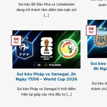
Soi kèo Bồ Đào Nha vs Uzbekistan
quan 
đang trở thành tâm điểm bàn luận sôi
[...]
06
Th7
06
Th7
Soi kèo
8h Ngà
Soi kèo Pháp vs Senegal, 2h
Ngày 17/06 – World Cup 2026
Soi kèo A
Soi kèo Pháp vs Senegal ở thời điểm
thành chủ 
hiện tại giúp các nhà đầu tư [...]