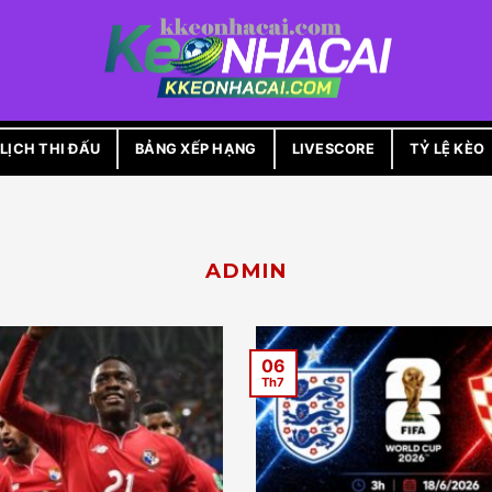
LỊCH THI ĐẤU
BẢNG XẾP HẠNG
LIVESCORE
TỶ LỆ KÈO
ADMIN
06
Th7