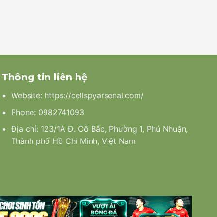
Thông tin liên hệ
Website:
https://cellspyarsenal.com/
Phone: 0982741093
Địa chỉ: 123/1A Đ. Cô Bắc, Phường 1, Phú Nhuận,
Thành phố Hồ Chí Minh, Việt Nam