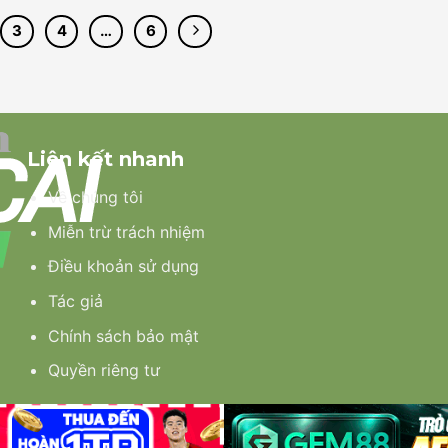
3
4
…
6
Liên kết nhanh
Về chúng tôi
Miễn trừ trách nhiệm
Điều khoản sử dụng
Tác giả
Chính sách bảo mật
Quyền riêng tư