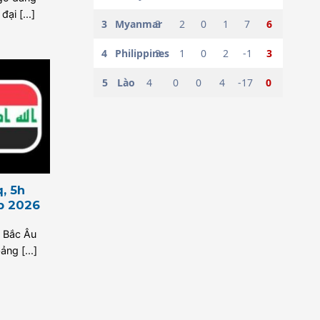
ại [...]
3
Myanmar
3
2
0
1
7
6
4
Philippines
3
1
0
2
-1
3
5
Lào
4
0
0
4
-17
0
q, 5h
p 2026
n Bắc Âu
ảng [...]