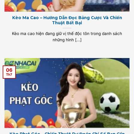
Kèo Ma Cao – Hướng Dẫn Đọc Bảng Cược Và Chiến
Thuật Bất Bại
Kèo ma cao hiện đang giữ vị thế độc tôn trong danh sách
những hình [...]
06
Th7