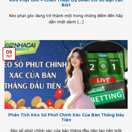
Kèo Phạt Góc – Chiến Thuật Dự Đoán Chỉ Số Bạn Cần
Biết
Kèo phạt góc đang trở thành một trong những điểm đến hấp
dẫn nhất dành [...]
06
Th7
Phân Tích Kèo Số Phút Chính Xác Của Bàn Thắng Đầu
Tiên
Kèo số phút chính xác của bàn thắng đầu tiên tạo nên một