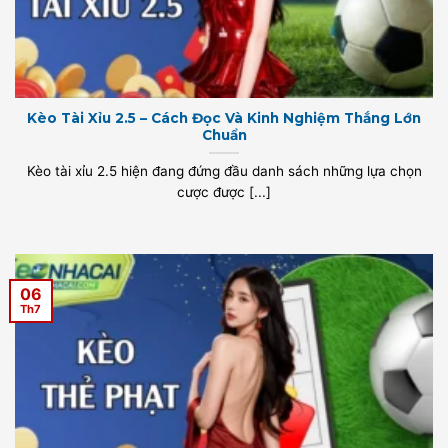
Kèo Tài Xỉu 2.5 – Cách Đọc Và Kinh Nghiệm Thắng Lớn
Chuẩn
Kèo tài xỉu 2.5 hiện đang đứng đầu danh sách những lựa chọn
cược được [...]
06
Th7