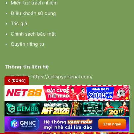
Miễn trừ trách nhiệm
Điều khoản sử dụng
Tác giả
Chính sách bảo mật
Quyền riêng tư
Thông tin liên hệ
Website:
https://cellspyarsenal.com/
X [ĐÓNG]
Phone: 0982741093
Địa chỉ: 123/1A Đ. Cô Bắc, Phường 1, Phú Nhuận,
Thành phố Hồ Chí Minh, Việt Nam