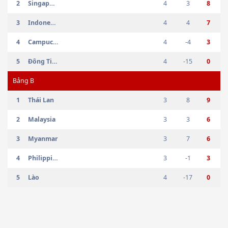
2
Singapore
4
3
8
3
Indonesia
4
4
7
4
Campuchia
4
-4
3
5
Đông Timor
4
-15
0
Bảng
B
1
Thái Lan
3
8
9
2
Malaysia
3
3
6
3
Myanmar
3
7
6
4
Philippines
3
-1
3
5
Lào
4
-17
0