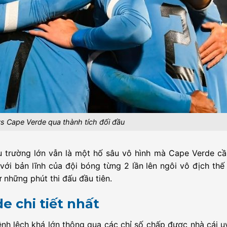
s Cape Verde qua thành tích đối đầu
u trường lớn vẫn là một hố sâu vô hình mà Cape Verde cầ
với bản lĩnh của đội bóng từng 2 lần lên ngôi vô địch thế
ừ những phút thi đấu đầu tiên.
e chi tiết nhất
nh lệch khá lớn thông qua các chỉ số chấp được nhà cái u