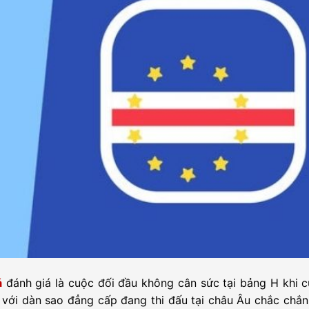
á
đánh giá là cuộc đối đầu không cân sức tại bảng H khi 
y với dàn sao đẳng cấp đang thi đấu tại châu Âu chắc chắ