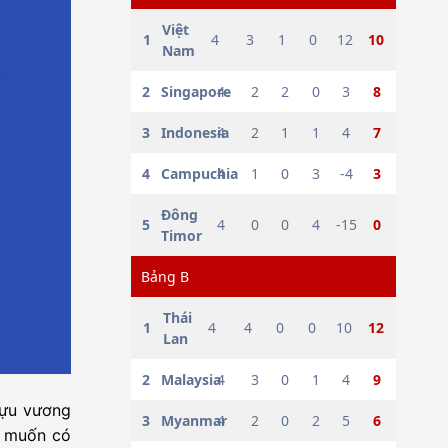
Việt
1
4
3
1
0
12
10
Nam
2
Singapore
4
2
2
0
3
8
3
Indonesia
4
2
1
1
4
7
4
Campuchia
4
1
0
3
-4
3
Đông
5
4
0
0
4
-15
0
Timor
Bảng
B
Thái
1
4
4
0
0
10
12
Lan
2
Malaysia
4
3
0
1
4
9
cựu vương
3
Myanmar
4
2
0
2
5
6
n muốn có