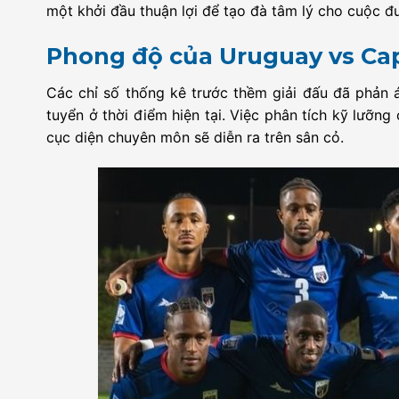
một khởi đầu thuận lợi để tạo đà tâm lý cho cuộc đ
Phong độ của Uruguay vs Ca
Các chỉ số thống kê trước thềm giải đấu đã phản 
tuyển ở thời điểm hiện tại. Việc phân tích kỹ lưỡng
cục diện chuyên môn sẽ diễn ra trên sân cỏ.