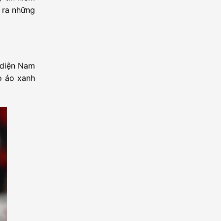
m ra những
 diện Nam
o áo xanh