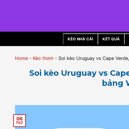
Bỏ
qua
nội
dung
KÈO NHÀ CÁI
KẾT QUẢ
Home
-
Kèo thơm
-
Soi kèo Uruguay vs Cape Verde
Soi kèo Uruguay vs Cap
bảng 
06
Th7