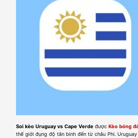
Soi kèo Uruguay vs Cape Verde
được
Kèo bóng đ
thế giới đụng độ tân binh đến từ châu Phi. Urugua